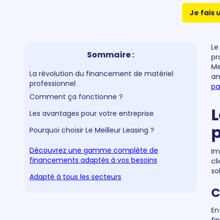
Je fais 
Le
Sommaire :
pr
Me
La révolution du financement de matériel
am
professionnel
pa
Comment ça fonctionne ?
L
Les avantages pour votre entreprise
p
Pourquoi choisir Le Meilleur Leasing ?
Découvrez une gamme complète de
Im
financements adaptés à vos besoins
cl
so
Adapté à tous les secteurs
C
En